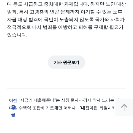
대 등도 시급하고 중차대한 과제입니다. 하지만 노인 대상
범죄, 특히 고령층의 빈곤 문제까지 야기할 수 있는 노후
자금 대상 범죄에 국민이 노출되지 않도록 국가와 사회가
적극적으로 나서 범죄를 예방하고 피해를 구제할 필요가
있습니다.
기사 원문보기
"저금리 대출해준다"는 사칭 문자···경제 약자 노리는 사금
이전
융 범죄 [김형수의 서민 울리는 범죄들]
글
수백억 조합비 가로채면 어쩌나···'내집마련' 좌절시키는 주
다음
택조합 범죄 [김형수의 서민 울리는 범죄들]
글